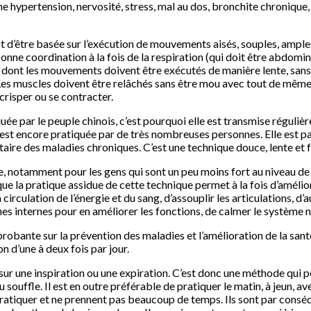
 hypertension, nervosité, stress, mal au dos, bronchite chronique,
st d’être basée sur l’exécution de mouvements aisés, souples, ampl
ne coordination à la fois de la respiration (qui doit être abdomina
 dont les mouvements doivent être exécutés de manière lente, sans 
es muscles doivent être relâchés sans être mou avec tout de même
crisper ou se contracter.
quée par le peuple chinois, c’est pourquoi elle est transmise réguli
le est encore pratiquée par de très nombreuses personnes. Elle est p
e des maladies chroniques. C’est une technique douce, lente et fa
e, notamment pour les gens qui sont un peu moins fort au niveau de 
e la pratique assidue de cette technique permet à la fois d’amélio
circulation de l’énergie et du sang, d’assouplir les articulations, d
s internes pour en améliorer les fonctions, de calmer le système ner
probante sur la prévention des maladies et l’amélioration de la sant
n d’une à deux fois par jour.
r une inspiration ou une expiration. C’est donc une méthode qui p
souffle. Il est en outre préférable de pratiquer le matin, à jeun, a
pratiquer et ne prennent pas beaucoup de temps. Ils sont par consé