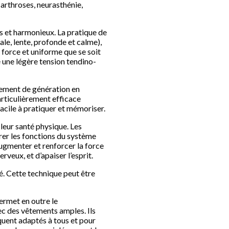
 arthroses, neurasthénie,
es et harmonieux. La pratique de
le, lente, profonde et calme),
force et uniforme que se soit
 une légère tension tendino-
èrement de génération en
articulièrement efficace
cile à pratiquer et mémoriser.
leur santé physique. Les
rer les fonctions du système
’augmenter et renforcer la force
veux, et d’apaiser l’esprit.
é. Cette technique peut être
ermet en outre le
vec des vêtements amples. Ils
quent adaptés à tous et pour